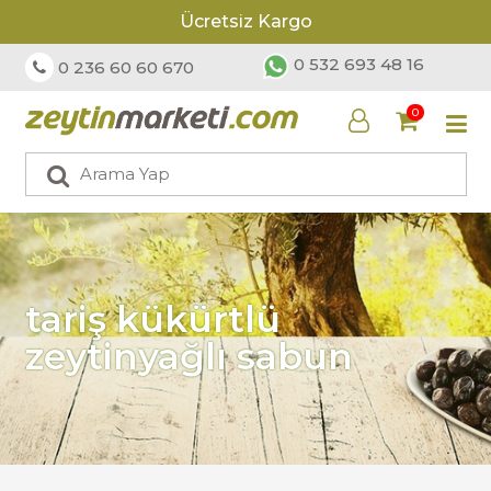
Ücretsiz Kargo
0 532 693 48 16
0 236 60 60 670
0
tariş kükürtlü
zeytinyağlı sabun