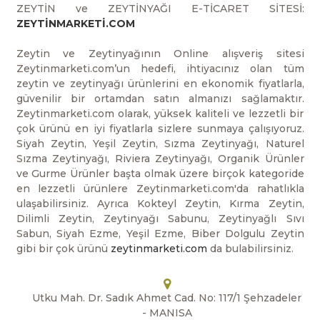
ZEYTİN ve ZEYTİNYAĞI E-TİCARET SİTESİ:
ZEYTİNMARKETİ.COM
Zeytin ve Zeytinyağının Online alışveriş sitesi
Zeytinmarketi.com’un hedefi, ihtiyacınız olan tüm
zeytin ve zeytinyağı ürünlerini en ekonomik fiyatlarla,
güvenilir bir ortamdan satın almanızı sağlamaktır.
Zeytinmarketi.com olarak, yüksek kaliteli ve lezzetli bir
çok ürünü en iyi fiyatlarla sizlere sunmaya çalışıyoruz.
Siyah Zeytin, Yeşil Zeytin, Sızma Zeytinyağı, Naturel
Sızma Zeytinyağı, Riviera Zeytinyağı, Organik Ürünler
ve Gurme Ürünler başta olmak üzere birçok kategoride
en lezzetli ürünlere Zeytinmarketi.com'da rahatlıkla
ulaşabilirsiniz. Ayrıca Kokteyl Zeytin, Kırma Zeytin,
Dilimli Zeytin, Zeytinyağı Sabunu, Zeytinyağlı Sıvı
Sabun, Siyah Ezme, Yeşil Ezme, Biber Dolgulu Zeytin
gibi bir çok ürünü
zeytinmarketi.com
da bulabilirsiniz.
Utku Mah. Dr. Sadık Ahmet Cad. No: 117/1 Şehzadeler
- MANISA