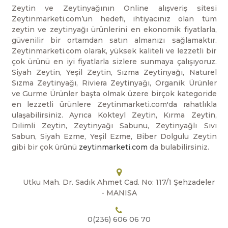
Zeytin ve Zeytinyağının Online alışveriş sitesi
Zeytinmarketi.com’un hedefi, ihtiyacınız olan tüm
zeytin ve zeytinyağı ürünlerini en ekonomik fiyatlarla,
güvenilir bir ortamdan satın almanızı sağlamaktır.
Zeytinmarketi.com olarak, yüksek kaliteli ve lezzetli bir
çok ürünü en iyi fiyatlarla sizlere sunmaya çalışıyoruz.
Siyah Zeytin, Yeşil Zeytin, Sızma Zeytinyağı, Naturel
Sızma Zeytinyağı, Riviera Zeytinyağı, Organik Ürünler
ve Gurme Ürünler başta olmak üzere birçok kategoride
en lezzetli ürünlere Zeytinmarketi.com'da rahatlıkla
ulaşabilirsiniz. Ayrıca Kokteyl Zeytin, Kırma Zeytin,
Dilimli Zeytin, Zeytinyağı Sabunu, Zeytinyağlı Sıvı
Sabun, Siyah Ezme, Yeşil Ezme, Biber Dolgulu Zeytin
gibi bir çok ürünü
zeytinmarketi.com
da bulabilirsiniz.
Utku Mah. Dr. Sadık Ahmet Cad. No: 117/1 Şehzadeler
- MANISA
0(236) 606 06 70