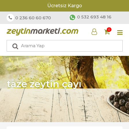
Ücretsiz Kargo
0 532 693 48 16
0 236 60 60 670
0
taze zeytin çayı