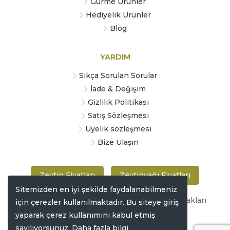
Gurme Ürünler
Hediyelik Ürünler
Blog
YARDIM
Sıkça Sorulan Sorular
İade & Değişim
Gizlilik Politikası
Satış Sözleşmesi
Üyelik sözleşmesi
Bize Ulaşın
Zeytin Fiyatları
Zeytinyağı Fiyatları
Sitemizden en iyi şekilde faydalanabilmeniz
Copyright © 2019 zeytinmarketi.com Tüm hakları
için çerezler kullanılmaktadır. Bu siteye giriş
saklıdır
yaparak çerez kullanımını kabul etmiş
sayılıyorsunuz.
Daha fazla bilgi