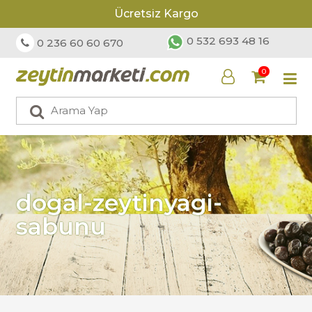
Ücretsiz Kargo
0 532 693 48 16
0 236 60 60 670
0
dogal-zeytinyagi-
sabunu