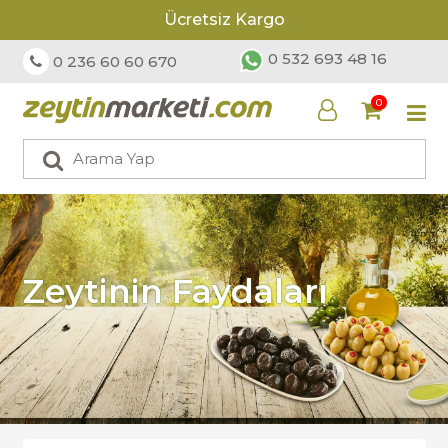
Ücretsiz Kargo
0 532 693 48 16
0 236 60 60 670
0
Zeytinin Faydaları