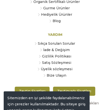
Organik Sertifikalı Ürünler
Gurme Ürünler
Hediyelik Ürünler
Blog
YARDIM
Sıkça Sorulan Sorular
İade & Değişim
Gizlilik Politikası
Satış Sözleşmesi
Üyelik sözleşmesi
Bize Ulaşın
Zeytin Fiyatları
Zeytinyağı Fiyatları
Sitemizden en iyi şekilde faydalanabilmeniz
Copyright © 2019 zeytinmarketi.com Tüm hakları
için çerezler kullanılmaktadır. Bu siteye giriş
saklıdır