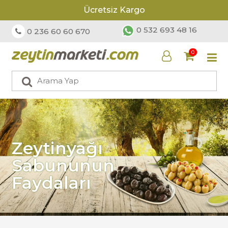
Ücretsiz Kargo
0 532 693 48 16
0 236 60 60 670
0
Zeytinyağı
Sabununun
Faydaları