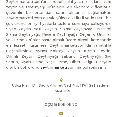
Zeytinmarketi.com’un hedefi, ihtiyacınız olan tüm
zeytin ve zeytinyağı ürünlerini en ekonomik fiyatlarla,
güvenilir bir ortamdan satın almanızı sağlamaktır.
Zeytinmarketi.com olarak, yüksek kaliteli ve lezzetli bir
çok ürünü en iyi fiyatlarla sizlere sunmaya çalışıyoruz.
Siyah Zeytin, Yeşil Zeytin, Sızma Zeytinyağı, Naturel
Sızma Zeytinyağı, Riviera Zeytinyağı, Organik Ürünler
ve Gurme Ürünler başta olmak üzere birçok kategoride
en lezzetli ürünlere Zeytinmarketi.com'da rahatlıkla
ulaşabilirsiniz. Ayrıca Kokteyl Zeytin, Kırma Zeytin,
Dilimli Zeytin, Zeytinyağı Sabunu, Zeytinyağlı Sıvı
Sabun, Siyah Ezme, Yeşil Ezme, Biber Dolgulu Zeytin
gibi bir çok ürünü
zeytinmarketi.com
da bulabilirsiniz.
Utku Mah. Dr. Sadık Ahmet Cad. No: 117/1 Şehzadeler
- MANISA
0(236) 606 06 70