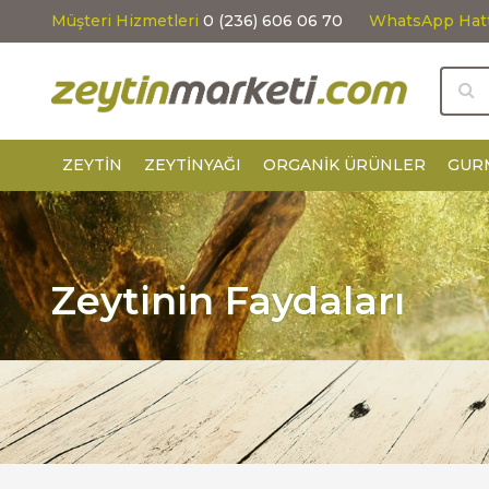
Müşteri Hizmetleri
0 (236) 606 06 70
WhatsApp Hat
ZEYTIN
ZEYTINYAĞI
ORGANIK ÜRÜNLER
GUR
Zeytinin Faydaları