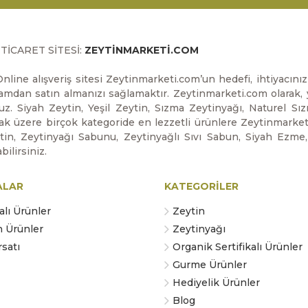
-TİCARET SİTESİ:
ZEYTİNMARKETİ.COM
nline alışveriş sitesi Zeytinmarketi.com’un hedefi, ihtiyacın
ortamdan satın almanızı sağlamaktır. Zeytinmarketi.com olarak, y
uz. Siyah Zeytin, Yeşil Zeytin, Sızma Zeytinyağı, Naturel Sı
 üzere birçok kategoride en lezzetli ürünlere Zeytinmarketi.co
ytin, Zeytinyağı Sabunu, Zeytinyağlı Sıvı Sabun, Siyah Ezme
bilirsiniz.
ALAR
KATEGORİLER
lı Ürünler
Zeytin
n Ürünler
Zeytinyağı
satı
Organik Sertifikalı Ürünler
Gurme Ürünler
Hediyelik Ürünler
Blog