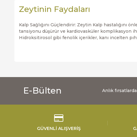
Zeytinin Faydaları
Kalp Sağlığını Güçlendirir: Zeytin Kalp hastalığını önl
tansiyonu düşürür ve kardiovasküler komplikasyon ihti
Hidroksitirosol gibi fenolik içerikler, kanı incelten p
E-Bülten
Anlık fırsatlar
GÜVENLİ ALIŞVERİŞ
G