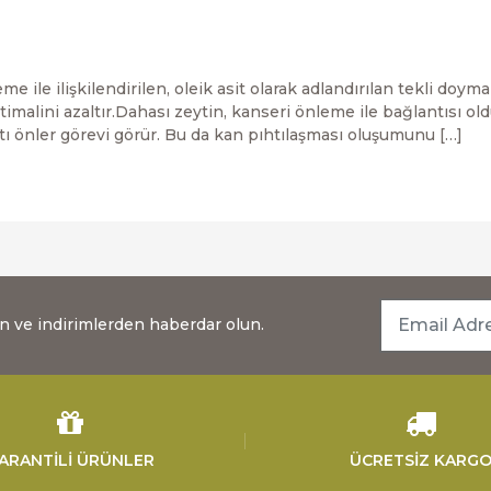
eme ile ilişkilendirilen, oleik asit olarak adlandırılan tekli do
malini azaltır.Dahası zeytin, kanseri önleme ile bağlantısı old
ıhtı önler görevi görür. Bu da kan pıhtılaşması oluşumunu […]
dan ve indirimlerden haberdar olun.
ARANTİLİ ÜRÜNLER
ÜCRETSİZ KARG