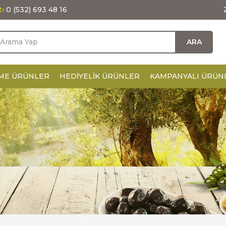
tı
0 (532) 693 48 16
ARA
ME ÜRÜNLER
HEDIYELIK ÜRÜNLER
KAMPANYALI ÜRÜN