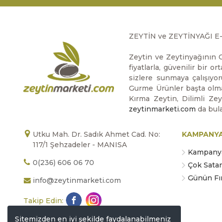
ZEYTİN ve ZEYTİNYAĞI E
Zeytin ve Zeytinyağının O
fiyatlarla, güvenilir bir 
sizlere sunmaya çalışıyor
Gurme Ürünler başta olmak
Kırma Zeytin, Dilimli Ze
zeytinmarketi.com
da bula
Utku Mah. Dr. Sadık Ahmet Cad. No:
KAMPANY
117/1 Şehzadeler - MANISA
Kampanya
0(236) 606 06 70
Çok Sata
Günün Fır
info@zeytinmarketi.com
Takip Edin:
Sitemizden en iyi şekilde faydalanabilmeniz