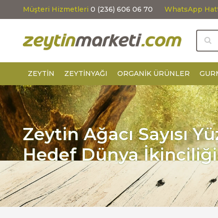
Müşteri Hizmetleri
0 (236) 606 06 70
WhatsApp Hat
ZEYTIN
ZEYTINYAĞI
ORGANIK ÜRÜNLER
GUR
Zeytin Ağacı Sayısı Yü
Hedef Dünya İkinciliği