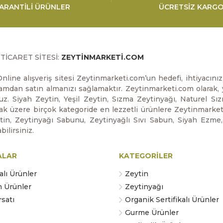
ARANTİLİ ÜRÜNLER
ÜCRETSİZ KARG
-TİCARET SİTESİ:
ZEYTİNMARKETİ.COM
nline alışveriş sitesi Zeytinmarketi.com’un hedefi, ihtiyacın
ortamdan satın almanızı sağlamaktır. Zeytinmarketi.com olarak, y
uz. Siyah Zeytin, Yeşil Zeytin, Sızma Zeytinyağı, Naturel Sı
 üzere birçok kategoride en lezzetli ürünlere Zeytinmarketi.co
ytin, Zeytinyağı Sabunu, Zeytinyağlı Sıvı Sabun, Siyah Ezme
bilirsiniz.
ALAR
KATEGORİLER
lı Ürünler
Zeytin
n Ürünler
Zeytinyağı
satı
Organik Sertifikalı Ürünler
Gurme Ürünler