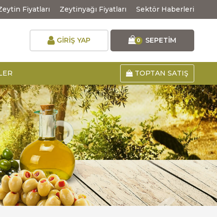
Zeytin Fiyatları
Zeytinyağı Fiyatları
Sektör Haberleri
GİRİŞ YAP
SEPETİM
0
LER
TOPTAN SATIŞ