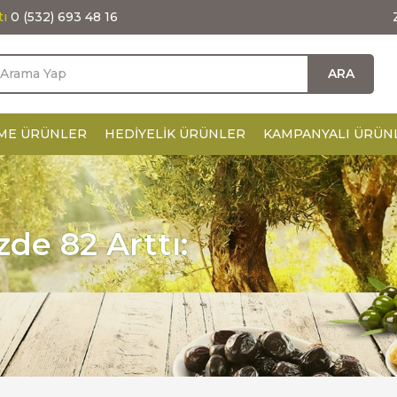
tı
0 (532) 693 48 16
ARA
ME ÜRÜNLER
HEDIYELIK ÜRÜNLER
KAMPANYALI ÜRÜN
zde 82 Arttı: