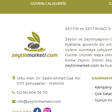
GÜVENLİ ALIŞVERİŞ
G
ZEYTİN ve ZEYTİNYAĞI E
Zeytin ve Zeytinyağının O
fiyatlarla, güvenilir bir 
sizlere sunmaya çalışıyor
Gurme Ürünler başta olmak
Kırma Zeytin, Dilimli Ze
zeytinmarketi.com
da bula
Utku Mah. Dr. Sadık Ahmet Cad. No:
KAMPANY
117/1 Şehzadeler - MANISA
Kampanya
0(236) 606 06 70
Çok Sata
Günün Fır
info@zeytinmarketi.com
Takip Edin: