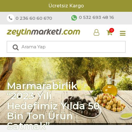
Ücretsiz Kargo
0 532 693 48 16
0 236 60 60 670
0
Marmarabirlik
“2023 Yılı
Hedefimiz Yılda 50
Bin Ton Ürün
Satmak”