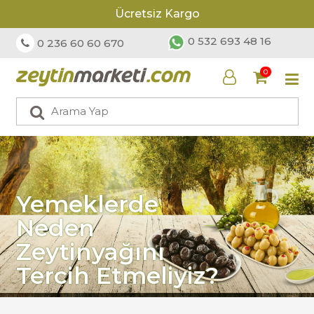
Ücretsiz Kargo
0 532 693 48 16
0 236 60 60 670
0
Yemeklerde
Neden
Zeytinyağını
Tercih Etmeliyiz?