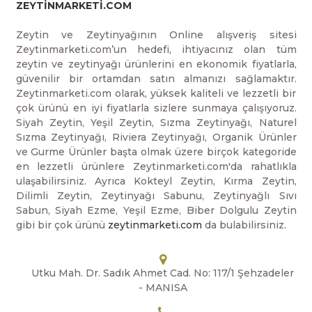
ZEYTİNMARKETİ.COM
Zeytin ve Zeytinyağının Online alışveriş sitesi
Zeytinmarketi.com’un hedefi, ihtiyacınız olan tüm
zeytin ve zeytinyağı ürünlerini en ekonomik fiyatlarla,
güvenilir bir ortamdan satın almanızı sağlamaktır.
Zeytinmarketi.com olarak, yüksek kaliteli ve lezzetli bir
çok ürünü en iyi fiyatlarla sizlere sunmaya çalışıyoruz.
Siyah Zeytin, Yeşil Zeytin, Sızma Zeytinyağı, Naturel
Sızma Zeytinyağı, Riviera Zeytinyağı, Organik Ürünler
ve Gurme Ürünler başta olmak üzere birçok kategoride
en lezzetli ürünlere Zeytinmarketi.com'da rahatlıkla
ulaşabilirsiniz. Ayrıca Kokteyl Zeytin, Kırma Zeytin,
Dilimli Zeytin, Zeytinyağı Sabunu, Zeytinyağlı Sıvı
Sabun, Siyah Ezme, Yeşil Ezme, Biber Dolgulu Zeytin
gibi bir çok ürünü
zeytinmarketi.com
da bulabilirsiniz.
Utku Mah. Dr. Sadık Ahmet Cad. No: 117/1 Şehzadeler
- MANISA