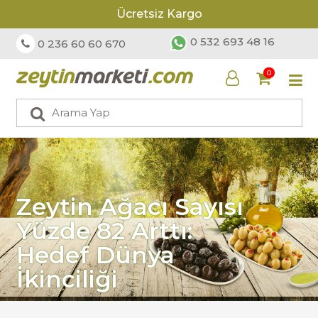
Ücretsiz Kargo
0 532 693 48 16
0 236 60 60 670
0
Zeytin Ağacı Sayısı
Yüzde 82 Arttı:
Hedef Dünya
İkinciliği