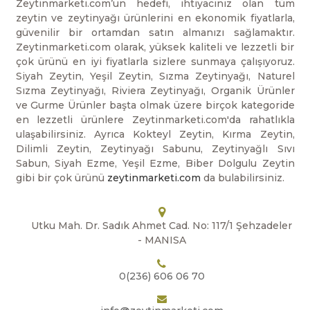
Zeytinmarketi.com’un hedefi, ihtiyacınız olan tüm
zeytin ve zeytinyağı ürünlerini en ekonomik fiyatlarla,
güvenilir bir ortamdan satın almanızı sağlamaktır.
Zeytinmarketi.com olarak, yüksek kaliteli ve lezzetli bir
çok ürünü en iyi fiyatlarla sizlere sunmaya çalışıyoruz.
Siyah Zeytin, Yeşil Zeytin, Sızma Zeytinyağı, Naturel
Sızma Zeytinyağı, Riviera Zeytinyağı, Organik Ürünler
ve Gurme Ürünler başta olmak üzere birçok kategoride
en lezzetli ürünlere Zeytinmarketi.com'da rahatlıkla
ulaşabilirsiniz. Ayrıca Kokteyl Zeytin, Kırma Zeytin,
Dilimli Zeytin, Zeytinyağı Sabunu, Zeytinyağlı Sıvı
Sabun, Siyah Ezme, Yeşil Ezme, Biber Dolgulu Zeytin
gibi bir çok ürünü
zeytinmarketi.com
da bulabilirsiniz.
Utku Mah. Dr. Sadık Ahmet Cad. No: 117/1 Şehzadeler
- MANISA
0(236) 606 06 70