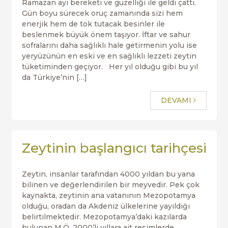
Ramazan ayı bereketi ve güzelliği ile geldi çattı.
Gün boyu sürecek oruç zamanında sizi hem
enerjik hem de tok tutacak besinler ile
beslenmek büyük önem taşıyor. İftar ve sahur
sofralarını daha sağlıklı hale getirmenin yolu ise
yeryüzünün en eski ve en sağlıklı lezzeti zeytin
tüketiminden geçiyor. Her yıl olduğu gibi bu yıl
da Türkiye’nin […]
DEVAMI
Zeytinin başlangıcı tarihçesi
Zeytin, insanlar tarafından 4000 yıldan bu yana
bilinen ve değerlendirilen bir meyvedir. Pek çok
kaynakta, zeytinin ana vatanının Mezopotamya
olduğu, oradan da Akdeniz ülkelerine yayıldığı
belirtilmektedir. Mezopotamya’daki kazılarda
bulunan M.Ö. 2000’li yıllara ait resimlerde,