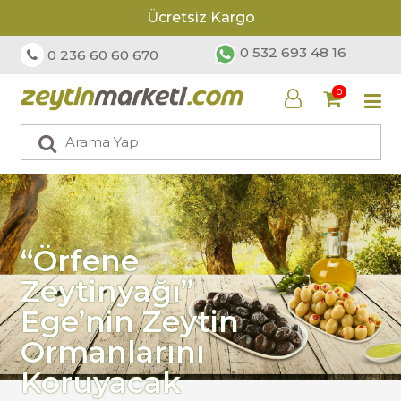
Ücretsiz Kargo
0 532 693 48 16
0 236 60 60 670
0
“Örfene
Zeytinyağı”
Ege’nin Zeytin
Ormanlarını
Koruyacak