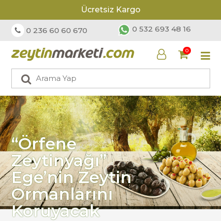
Ücretsiz Kargo
0 532 693 48 16
0 236 60 60 670
0
“Örfene
Zeytinyağı”
Ege’nin Zeytin
Ormanlarını
Koruyacak