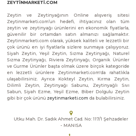
ZEYTİNMARKETİ.COM
Zeytin ve Zeytinyağının Online alışveriş sitesi
Zeytinmarketi.com’un hedefi, ihtiyacınız olan tüm
zeytin ve zeytinyağı ürünlerini en ekonomik fiyatlarla,
güvenilir bir ortamdan satın almanızı sağlamaktır.
Zeytinmarketi.com olarak, yüksek kaliteli ve lezzetli bir
çok ürünü en iyi fiyatlarla sizlere sunmaya çalışıyoruz.
Siyah Zeytin, Yeşil Zeytin, Sızma Zeytinyağı, Naturel
Sızma Zeytinyağı, Riviera Zeytinyağı, Organik Ürünler
ve Gurme Ürünler başta olmak üzere birçok kategoride
en lezzetli ürünlere Zeytinmarketi.com'da rahatlıkla
ulaşabilirsiniz. Ayrıca Kokteyl Zeytin, Kırma Zeytin,
Dilimli Zeytin, Zeytinyağı Sabunu, Zeytinyağlı Sıvı
Sabun, Siyah Ezme, Yeşil Ezme, Biber Dolgulu Zeytin
gibi bir çok ürünü
zeytinmarketi.com
da bulabilirsiniz.
Utku Mah. Dr. Sadık Ahmet Cad. No: 117/1 Şehzadeler
- MANISA