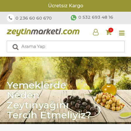
Ücretsiz Kargo
0 532 693 48 16
0 236 60 60 670
0
Yemeklerde
Neden
Zeytinyağını
Tercih Etmeliyiz?