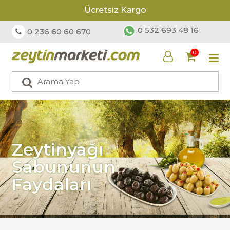
Ücretsiz Kargo
0 532 693 48 16
0 236 60 60 670
0
Zeytinyağı
Sabununun
Faydaları