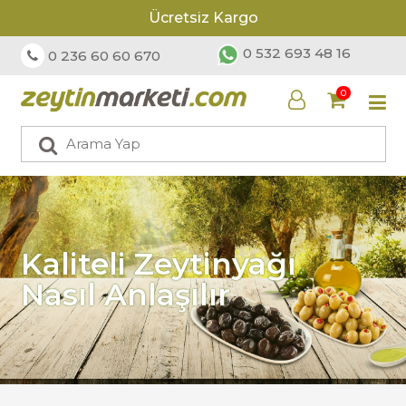
Ücretsiz Kargo
0 532 693 48 16
0 236 60 60 670
0
Kaliteli Zeytinyağı
Nasıl Anlaşılır