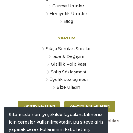
Gurme Ürünler
Hediyelik Ürünler
Blog
YARDIM
Sıkça Sorulan Sorular
İade & Değişim
Gizlilik Politikası
Satış Sözleşmesi
Üyelik sözleşmesi
Bize Ulaşın
Zeytin Fiyatları
Zeytinyağı Fiyatları
Sitemizden en iyi şekilde faydalanabilmeniz
Copyright © 2019 zeytinmarketi.com Tüm hakları
için çerezler kullanılmaktadır. Bu siteye giriş
saklıdır
yaparak çerez kullanımını kabul etmiş