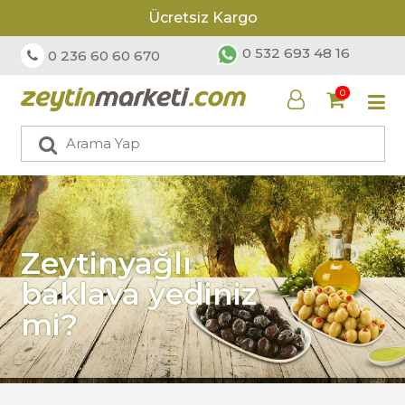
Ücretsiz Kargo
0 532 693 48 16
0 236 60 60 670
0
Zeytinyağlı
baklava yediniz
mi?