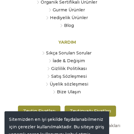
Organik Sertifikalı Ürünler
Gurme Ürünler
Hediyelik Ürünler
Blog
YARDIM
Sıkça Sorulan Sorular
İade & Değişim
Gizlilik Politikası
Satış Sözleşmesi
Üyelik sözleşmesi
Bize Ulaşın
Zeytin Fiyatları
Zeytinyağı Fiyatları
Sitemizden en iyi şekilde faydalanabilmeniz
Copyright © 2019 zeytinmarketi.com Tüm hakları
için çerezler kullanılmaktadır. Bu siteye giriş
saklıdır