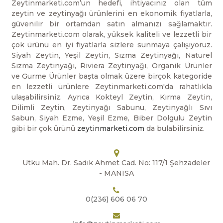
Zeytinmarketi.com’un hedefi, ihtiyacınız olan tüm
zeytin ve zeytinyağı ürünlerini en ekonomik fiyatlarla,
güvenilir bir ortamdan satın almanızı sağlamaktır.
Zeytinmarketi.com olarak, yüksek kaliteli ve lezzetli bir
çok ürünü en iyi fiyatlarla sizlere sunmaya çalışıyoruz.
Siyah Zeytin, Yeşil Zeytin, Sızma Zeytinyağı, Naturel
Sızma Zeytinyağı, Riviera Zeytinyağı, Organik Ürünler
ve Gurme Ürünler başta olmak üzere birçok kategoride
en lezzetli ürünlere Zeytinmarketi.com'da rahatlıkla
ulaşabilirsiniz. Ayrıca Kokteyl Zeytin, Kırma Zeytin,
Dilimli Zeytin, Zeytinyağı Sabunu, Zeytinyağlı Sıvı
Sabun, Siyah Ezme, Yeşil Ezme, Biber Dolgulu Zeytin
gibi bir çok ürünü
zeytinmarketi.com
da bulabilirsiniz.
Utku Mah. Dr. Sadık Ahmet Cad. No: 117/1 Şehzadeler
- MANISA
0(236) 606 06 70