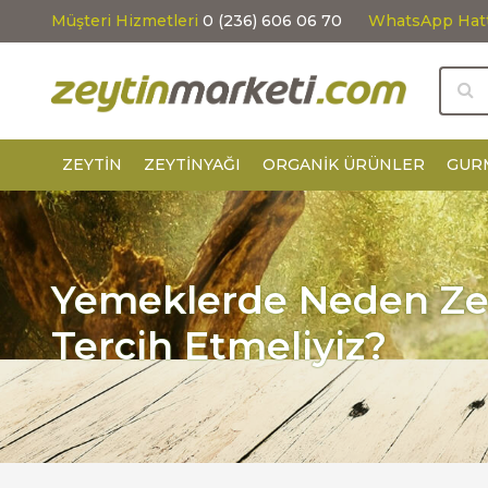
Müşteri Hizmetleri
0 (236) 606 06 70
WhatsApp Hat
ZEYTIN
ZEYTINYAĞI
ORGANIK ÜRÜNLER
GUR
Yemeklerde Neden Zey
Tercih Etmeliyiz?