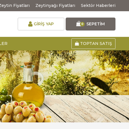
Zeytin Fiyatları
Zeytinyağı Fiyatları
Sektör Haberleri
GİRİŞ YAP
SEPETİM
0
LER
TOPTAN SATIŞ