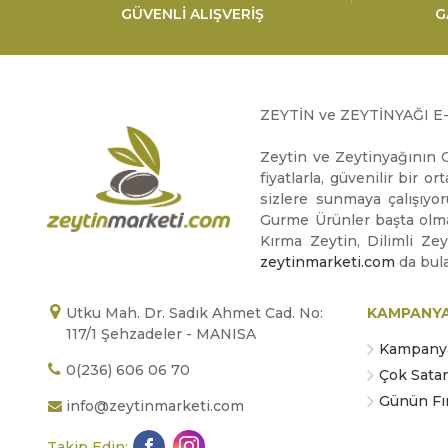
GÜVENLİ ALIŞVERİŞ
G
ZEYTİN ve ZEYTİNYAĞI E
Zeytin ve Zeytinyağının O
fiyatlarla, güvenilir bir 
sizlere sunmaya çalışıyor
Gurme Ürünler başta olmak
Kırma Zeytin, Dilimli Ze
zeytinmarketi.com
da bula
Utku Mah. Dr. Sadık Ahmet Cad. No:
KAMPANY
117/1 Şehzadeler - MANISA
Kampanya
0(236) 606 06 70
Çok Sata
Günün Fır
info@zeytinmarketi.com
Takip Edin: