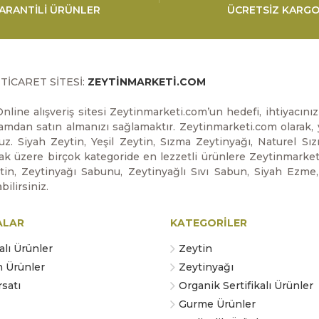
ARANTİLİ ÜRÜNLER
ÜCRETSİZ KARG
-TİCARET SİTESİ:
ZEYTİNMARKETİ.COM
nline alışveriş sitesi Zeytinmarketi.com’un hedefi, ihtiyacın
ortamdan satın almanızı sağlamaktır. Zeytinmarketi.com olarak, y
uz. Siyah Zeytin, Yeşil Zeytin, Sızma Zeytinyağı, Naturel Sı
 üzere birçok kategoride en lezzetli ürünlere Zeytinmarketi.co
ytin, Zeytinyağı Sabunu, Zeytinyağlı Sıvı Sabun, Siyah Ezme
bilirsiniz.
ALAR
KATEGORİLER
lı Ürünler
Zeytin
n Ürünler
Zeytinyağı
satı
Organik Sertifikalı Ürünler
Gurme Ürünler