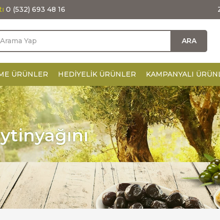
tı
0 (532) 693 48 16
ARA
ME ÜRÜNLER
HEDIYELIK ÜRÜNLER
KAMPANYALI ÜRÜN
tinyağını