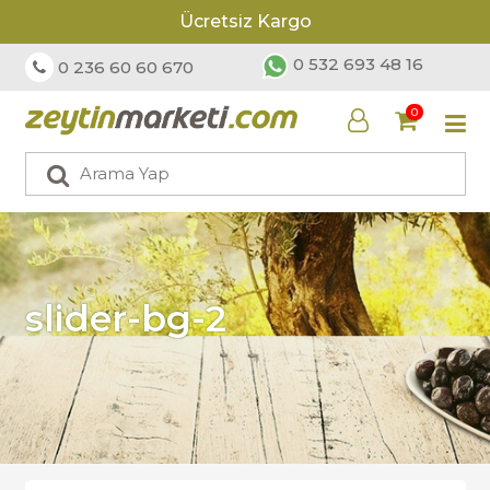
Ücretsiz Kargo
0 532 693 48 16
0 236 60 60 670
0
slider-bg-2